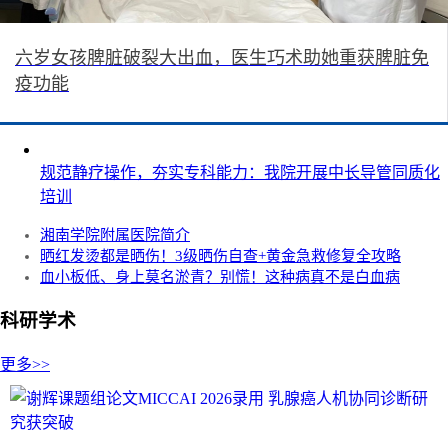
六岁女孩脾脏破裂大出血，医生巧术助她重获脾脏免
疫功能
规范静疗操作，夯实专科能力：我院开展中长导管同质化
培训
湘南学院附属医院简介
晒红发烫都是晒伤！3级晒伤自查+黄金急救修复全攻略
血小板低、身上莫名淤青？别慌！这种病真不是白血病
科研学术
更多>>