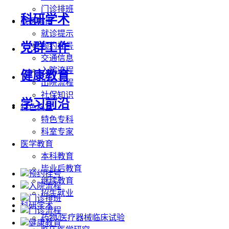
门诊排班
科研学术
就医指南
就诊提示
党群工作
预约挂号
交通信息
入院流程
健康教育
出院流程
社保知识
学习前沿
特色科室
特色专科
科室专家
医学教育
本科教育
毕业后教育
预约挂号
继续教育
入院流程
招生就业
门诊排班
科研学术
门诊流程
药物/医疗器械临床试验
健康教育