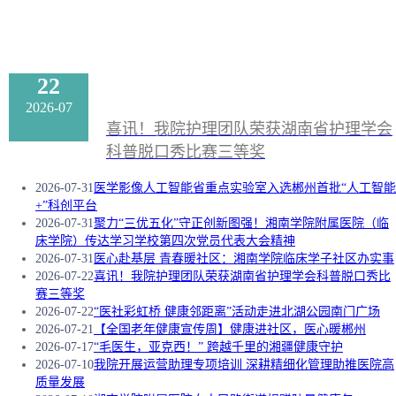
22
2026-07
喜讯！我院护理团队荣获湖南省护理学会
科普脱口秀比赛三等奖
2026-07-31
医学影像人工智能省重点实验室入选郴州首批“人工智能
+”科创平台
2026-07-31
聚力“三优五化”守正创新图强！湘南学院附属医院（临
床学院）传达学习学校第四次党员代表大会精神
2026-07-31
医心赴基层 青春暖社区：湘南学院临床学子社区办实事
2026-07-22
喜讯！我院护理团队荣获湖南省护理学会科普脱口秀比
赛三等奖
2026-07-22
“医社彩虹桥 健康邻距离”活动走进北湖公园南门广场
2026-07-21
【全国老年健康宣传周】健康进社区，医心暖郴州
2026-07-17
“毛医生，亚克西！” 跨越千里的湘疆健康守护
2026-07-10
我院开展运营助理专项培训 深耕精细化管理助推医院高
质量发展