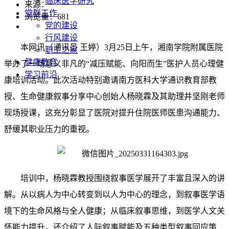
临床医学研究
来源：
党群工作
浏览量：
681
党的建设
行风建设
本网讯（通讯员 王婷）3月25日上午，湘南学院附属医院
职工之家
健康教育
举办了一场意义非凡的“减压赋能、向阳而生”医护人员心理健
学习前沿
康培训活动。此次活动特别邀请南方医科大学通识教育部教
授、生命健康叙事分享中心创始人杨晓霖及其助理井坚刚老师
现场授课，这充分彰显了医院对提升住院医师医患沟通能力、
舒缓其职业压力的重视。
培训中，
杨晓霖教授围绕叙事医学展开了丰富且深入的讲
解。从以病人为中心转变到以人为中心的理念，到叙事医学语
境下的生命风格与全人健康；从临床叙事思维，到医学人文关
怀能力提升，还介绍了人际叙事赋能及五种类型叙事回应策