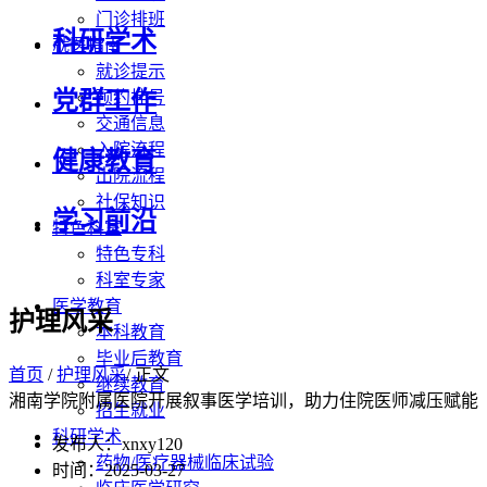
门诊排班
科研学术
就医指南
就诊提示
党群工作
预约挂号
交通信息
入院流程
健康教育
出院流程
社保知识
学习前沿
特色科室
特色专科
科室专家
医学教育
护理风采
本科教育
毕业后教育
首页
/
护理风采
/ 正文
继续教育
湘南学院附属医院开展叙事医学培训，助力住院医师减压赋能
招生就业
科研学术
发布人：xnxy120
药物/医疗器械临床试验
时间：2025-03-27