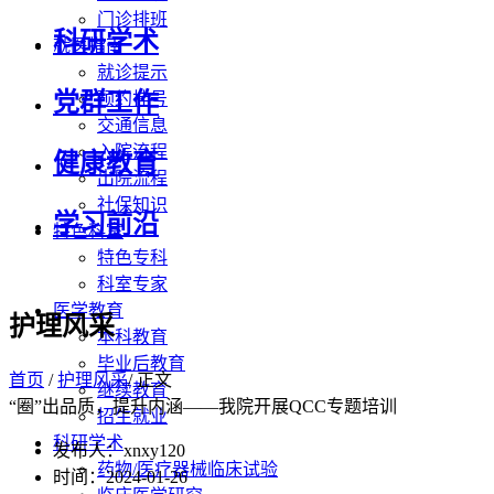
门诊排班
科研学术
就医指南
就诊提示
党群工作
预约挂号
交通信息
入院流程
健康教育
出院流程
社保知识
学习前沿
特色科室
特色专科
科室专家
医学教育
护理风采
本科教育
毕业后教育
首页
/
护理风采
/ 正文
继续教育
“圈”出品质，提升内涵——我院开展QCC专题培训
招生就业
科研学术
发布人：xnxy120
药物/医疗器械临床试验
时间：2024-01-26