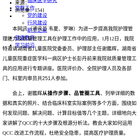
临床医学研究
来源：
党群工作
浏览量：
1541
党的建设
行风建设
本网讯（通讯员 韦夏、罗琳）为进一步提高我院护理管
职工之家
健康教育
理能力及质量管理工具在护理工作中的应用，
1
月
12
日，我院
学习前沿
特邀请湖南省儿童医院党委委员、护理部主任谢鑑辉，湖南省
儿童医院重症医学科一病区护士长彭丹前来我院就质量管理工
具的应用进行专题讲座。医院评价办、全院护理人员及各部
门、科室内审员共251
人参加。
会上，谢鑑辉
从操作步骤、品管圈工具
、列举详细的数
据和真实的照片、结合临床科室实际案例等多个方面，围绕如
何发现问题、解决问题、计算目标值等几个主题，详细地向大
家讲解了
QCC
的十大步骤及根源分析法。教会大家如何运用
QCC
改进工作流程，杜绝安全隐患，提高医疗护理质量。