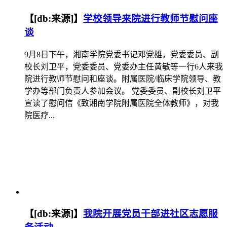
院医疗...
【[db:来源]】
我院开展党员干部进社区志愿服
务活动
慰问困难群众发放创文宣传资料、问卷调查开展卫生大
扫除为深入推进全国文明城市创建，落实“万名机关党员
干部”进社区集中开展志愿服务活动，8月18日上午，在
我院党委书记左娟红，党委副书记、院长谭东辉，党委
副书记何咏梅，党委委员、组织人事科科长罗春阳的带
领下，8...
【[db:来源]】
院长谭东辉带队赴汝城调研医联
体建设工作
8月9日，我院院长谭东辉带队赴汝城县人民医院进行医